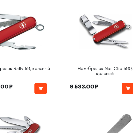
елок Rally 58, красный
Нож-брелок Nail Clip 580,
красный
.00₽
8 533.00₽