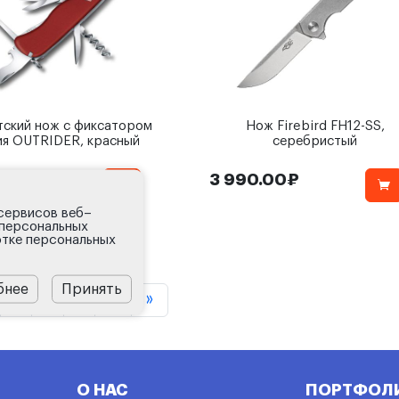
ский нож с фиксатором
Нож Firebird FH12-SS,
ия OUTRIDER, красный
серебристый
0.00₽
3 990.00₽
 сервисов веб–
 персональных
тке персональных
бнее
Принять
3
4
5
О НАС
ПОРТФОЛ