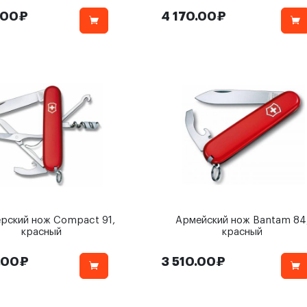
.00₽
4 170.00₽
рский нож Compact 91,
Армейский нож Bantam 84
красный
красный
.00₽
3 510.00₽