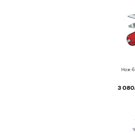
Нож-бр
3 080